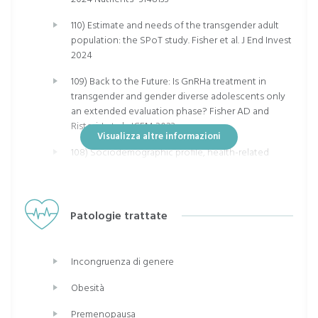
110) Estimate and needs of the transgender adult
population: the SPoT study. Fisher et al. J End Invest
2024
109) Back to the Future: Is GnRHa treatment in
transgender and gender diverse adolescents only
an extended evaluation phase? Fisher AD and
Ristori J et al., JCEM 2023
Visualizza altre informazioni
108) Sociodemographic profile, health-related
behaviours and experiences of healthcare access
in Italian transgender and gender diverse adult
population. Marconi M, Pagano MT, Ristori J,
Bonadonna S, Pivonello R, Meriggiola MC, Motta G,
Patologie trattate
Lombardo F, Mosconi M, Oppo A, Cocchetti C,
Romani A, Federici S, Bruno L, Verde N, Lami A,
Crespi CM, Marinelli, L, Giordani L, Matarrese P,
Incongruenza di genere
Ruocco A, Santangelo C, Contoli B, Masonacco M,
MInardi V, Chiarotti F, Fisher AD; Pierdominici M, JEI
Obesità
2024
Premenopausa