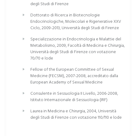
degli Studi di Firenze
Dal 2021 al 2023 sono stata coordinatrice della
Commissione Salute Transgender e Sessualità della
Dottorato di Ricerca in Biotecnologie
European Society for Sexual medicine (ESSM),
Endocrinologiche, Molecolari e Rigenerative XXV
all’interno della quale continuo a svolgere ruolo attivo.
Ciclo, 2009-2013, Università degli Studi di Firenze
Sono stata membro eletto del consiglio direttivo della
European Association for Transgender Health (EPATH,
Specializzazione in Endocrinologia e Malattie del
bienni 2019-2021 e 2021-2023), di cui sono stata co-
Metabolismo, 2009, Facoltà di Medicina e Chirurgia,
Università degli Studi di Firenze con votazione
fondatrice nel 2014. All'interno dell'EPATH rivesto
70/70 e lode
attualmente il ruolo per la liaision intersocietaria con la
società europea di sessuologia medica (ESSM). Sono
Fellow of the European Committee of Sexual
stata membro della Young Researcher Committee
Medicine (FECSM), 2007-2008, accreditato dalla
della International Society for Sexual Health (ISSM) e
European Academy of Sexual Medicine
del Consiglio Direttivo della Società Italiana di
Andrologia e Medicina della Sessualità (SIAMS). Sono
Consulente in Sessuologia II Livello, 2006-2008,
Co-autrice dell’8° versione degli Standards of Care
Istituto Internazionale di Sessuologia (IRF)
della World Professional Association for Transgender
Laurea in Medicina e Chirurgia, 2004, Università
Health (WPATH; committee Intersexuality). Collaboro in
degli Studi di Firenze con votazione 110/110 e lode
numerosi progetti di ricerca con il Centro di
Riferimento per la Medicina di Genere dell'Istituto
Superiore di Sanità (ISS), per il quale ho partecipato alla