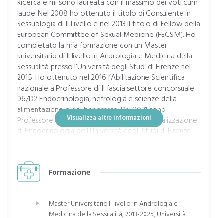
Ricerca e mi sono laureata con il massimo dei voti cum
laude. Nel 2008 ho ottenuto il titolo di Consulente in
Sessuologia di II Livello e nel 2013 il titolo di Fellow della
European Committee of Sexual Medicine (FECSM). Ho
completato la mia formazione con un Master
universitario di II livello in Andrologia e Medicina della
Sessualità presso l’Università degli Studi di Firenze nel
2015. Ho ottenuto nel 2016 l’Abilitazione Scientifica
nazionale a Professore di II fascia settore concorsuale
06/D2 Endocrinologia, nefrologia e scienze della
alimentazione e del benessere. Dal 2021 sono
Visualizza altre informazioni
Professore a contratto della Scuola di specializzazione
di Endocrinologia dell'Università degli Studi di Firenze.
Sono Dirigente medico di I livello presso l’Azienda
Ospedaliero Universitaria Careggi (Firenze) dal 2019. Dal
2009 svolgo, in qualità di specialista in endocrinologia,
Formazione
attività clinica e di ricerca focalizzata sulle
endocrinopatie, incongruenza di genere in età adulta
ed evolutiva, infertilità di coppia e problematiche
Master Universitario II livello in Andrologia e
sessuali. Sono Past President, nonché socia fondatrice
Medicina della Sessualità, 2013-2025, Università
della Società italiana Genere, Identità e Salute (SIGIS).