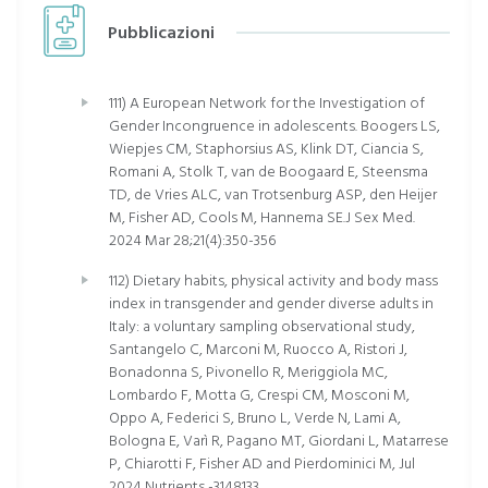
Pubblicazioni
111) A European Network for the Investigation of
Gender Incongruence in adolescents. Boogers LS,
Wiepjes CM, Staphorsius AS, Klink DT, Ciancia S,
Romani A, Stolk T, van de Boogaard E, Steensma
TD, de Vries ALC, van Trotsenburg ASP, den Heijer
M, Fisher AD, Cools M, Hannema SE.J Sex Med.
2024 Mar 28;21(4):350-356
112) Dietary habits, physical activity and body mass
index in transgender and gender diverse adults in
Italy: a voluntary sampling observational study,
Santangelo C, Marconi M, Ruocco A, Ristori J,
Bonadonna S, Pivonello R, Meriggiola MC,
Lombardo F, Motta G, Crespi CM, Mosconi M,
Oppo A, Federici S, Bruno L, Verde N, Lami A,
Bologna E, Varì R, Pagano MT, Giordani L, Matarrese
P, Chiarotti F, Fisher AD and Pierdominici M, Jul
2024 Nutrients -3148133