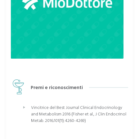
Premi e riconoscimenti
Vincitrice del Best Journal Clinical Endocrinology
and Metabolism 2016 (Fisher et al., J Clin Endocrinol
Metab. 2016;101(11):4260-4269)